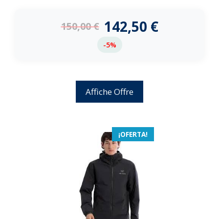
0
d
e
142,50
€
150,00
€
5
-5%
Affiche Offre
¡OFERTA!