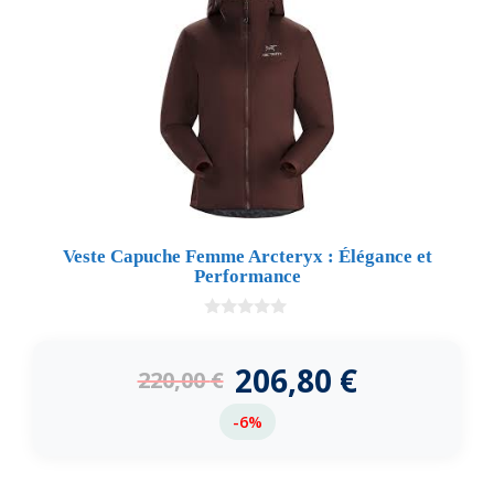
Veste Capuche Femme Arcteryx : Élégance et
Performance
0
d
e
206,80
€
220,00
€
5
-6%