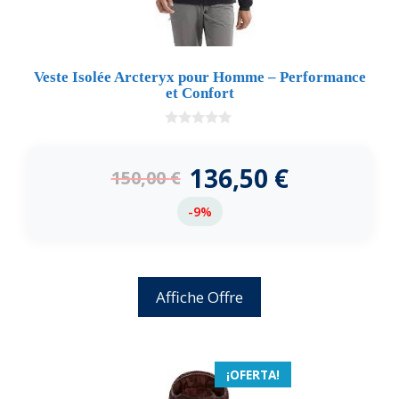
Veste Isolée Arcteryx pour Homme – Performance
et Confort
0
d
e
136,50
€
150,00
€
5
-9%
Affiche Offre
¡OFERTA!