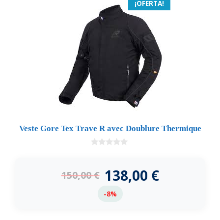
¡OFERTA!
Veste Gore Tex Trave R avec Doublure Thermique
0
d
e
138,00
€
150,00
€
5
-8%