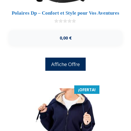
Polaires Dp – Confort et Style pour Vos Aventures
0
d
e
0,00
€
5
Affiche Offre
¡OFERTA!