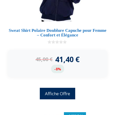
Sweat Shirt Polaire Doublure Capuche pour Femme
– Confort et Élégance
0
d
e
41,40
€
45,00
€
5
-8%
Affiche Offre