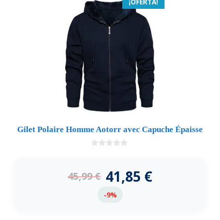
¡OFERTA!
Gilet Polaire Homme Aotorr avec Capuche Épaisse
0
d
e
41,85
€
45,99
€
5
-9%