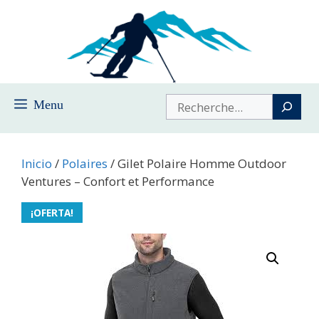
Saltar
al
contenido
Buscar
Menu
Inicio
/
Polaires
/ Gilet Polaire Homme Outdoor
Ventures – Confort et Performance
¡OFERTA!