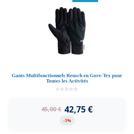
Gants Multifonctionnels Reusch en Gore-Tex pour
Toutes les Activités
0
d
e
42,75
€
45,00
€
5
-5%