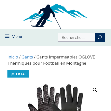
Saltar
al
contenido
Buscar
Menu
Inicio
/
Gants
/ Gants Imperméables OGLOVE
Thermiques pour Football en Montagne
¡OFERTA!