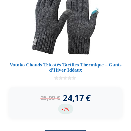
Votoko Chauds Tricotés Tactiles Thermique – Gants
d’Hiver Idéaux
0
d
e
24,17
€
25,99
€
5
-7%