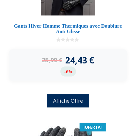
Gants Hiver Homme Thermiques avec Doublure
Anti Glisse
0
d
e
24,43
€
25,99
€
5
-6%
Affiche Offre
¡OFERTA!