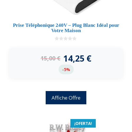
Prise Téléphonique 240V – Plug Blanc Idéal pour
Votre Maison
0
d
e
14,25
€
15,00
€
5
-5%
Affiche Offre
¡OFERTA!