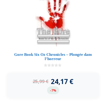
Gore Book Six Oz Chronicles – Plongée dans
l’horreur
0
d
e
24,17
€
25,99
€
5
-7%