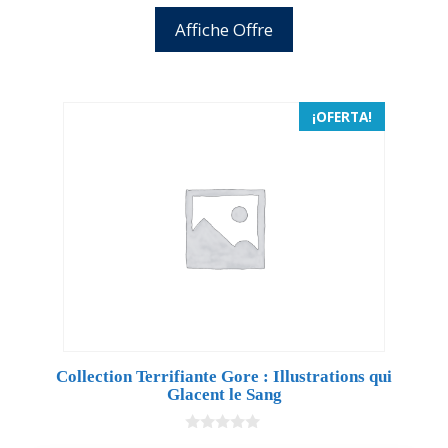
Affiche Offre
¡OFERTA!
Collection Terrifiante Gore : Illustrations qui
Glacent le Sang
0