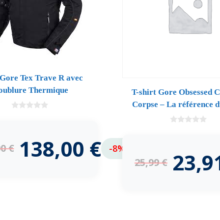
 Gore Tex Trave R avec
oublure Thermique
T-shirt Gore Obsessed 
Corpse – La référence d
0
d
e
0
5
d
138,00
€
e
00
€
-8%
5
23,9
25,99
€