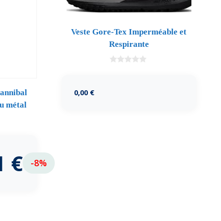
Veste Gore-Tex Imperméable et
Respirante
0
d
e
5
0,00
€
Cannibal
u métal
1
€
-8%