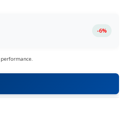
-6%
t performance.