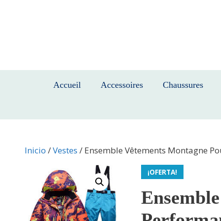
Saltar
al
contenido
Accueil
Accessoires
Chaussures
Inicio
/
Vestes
/ Ensemble Vêtements Montagne Po
¡OFERTA!
Ensemble
Performa