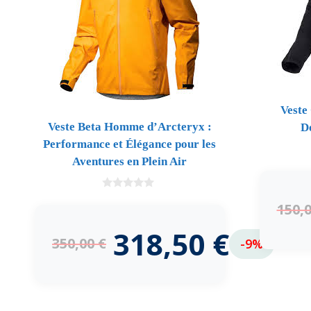
Veste
Veste Beta Homme d’Arcteryx :
D
Performance et Élégance pour les
Aventures en Plein Air
0
150,
d
e
5
318,50
€
350,00
€
-9%