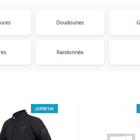
ures
Doudounes
G
res
Randonnée
¡OFERTA!