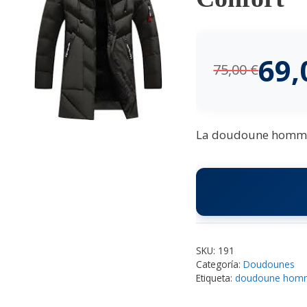
69
75,00
€
La doudoune homme lu
SKU:
191
Categoría:
Doudounes
Etiqueta:
doudoune homm