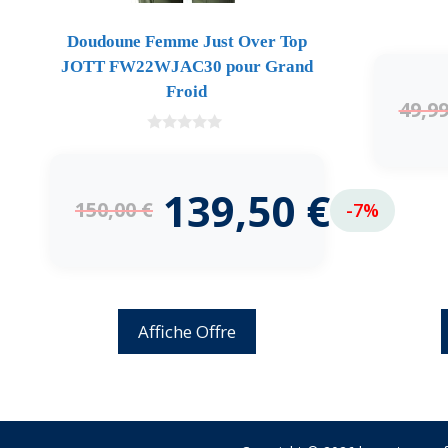
Doudoune Femme Just Over Top
JOTT FW22WJAC30 pour Grand
Froid
49,9
0
d
e
5
139,50
€
150,00
€
-7%
Affiche Offre