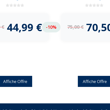
0
0
d
d
e
e
5
5
44,99
€
70,5
9
€
75,00
€
-10%
Affiche Offre
Affiche Offre