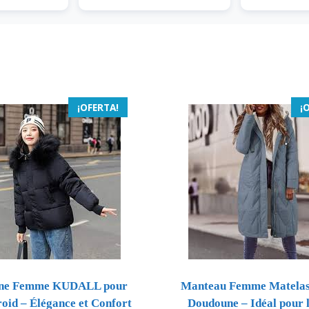
¡OFERTA!
¡
ne Femme KUDALL pour
Manteau Femme Matelas
oid – Élégance et Confort
Doudoune – Idéal pour l