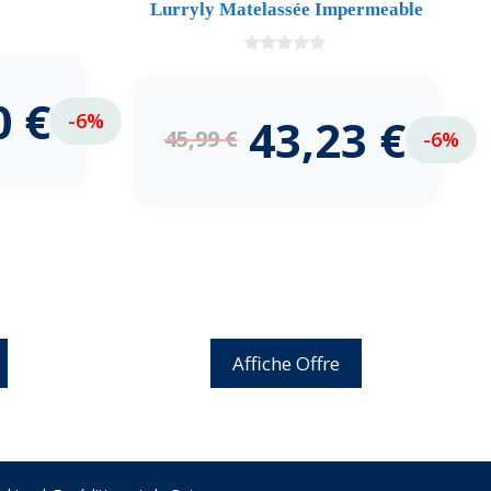
Lurryly Matelassée Impermeable
0
d
e
0
€
5
-6%
43,23
€
45,99
€
-6%
Affiche Offre