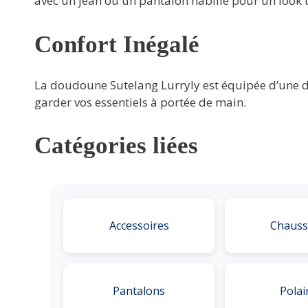
avec un jean ou un pantalon habillé pour un look 
Confort Inégalé
La doudoune Sutelang Lurryly est équipée d’une d
garder vos essentiels à portée de main.
Catégories liées
Accessoires
Chauss
Pantalons
Polai