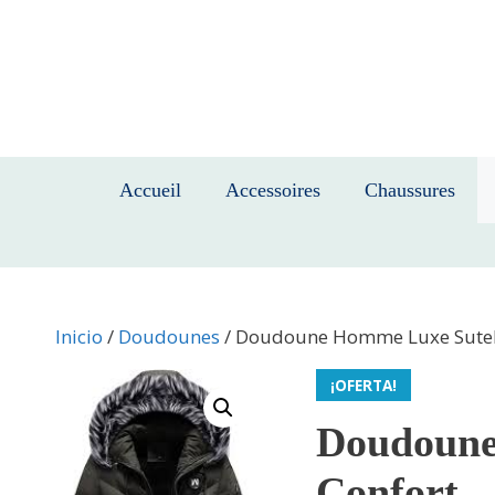
Saltar
al
contenido
Accueil
Accessoires
Chaussures
Inicio
/
Doudounes
/ Doudoune Homme Luxe Sutelan
¡OFERTA!
Doudoune
Confort