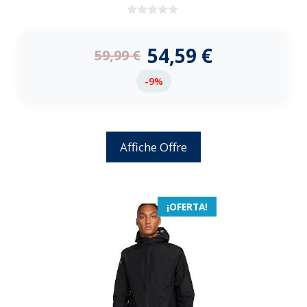
0
d
e
54,59
€
59,99
€
5
-9%
Affiche Offre
¡OFERTA!