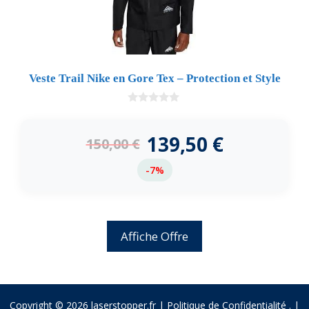
Veste Trail Nike en Gore Tex – Protection et Style
0
d
e
139,50
€
150,00
€
5
-7%
Affiche Offre
Copyright © 2026 laserstopper.fr |
Politique de Confidentialité
.
|