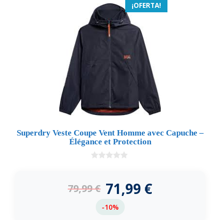
¡OFERTA!
Superdry Veste Coupe Vent Homme avec Capuche –
Élégance et Protection
0
d
e
71,99
€
79,99
€
5
-10%