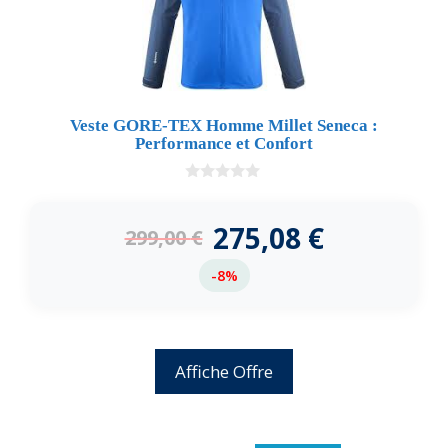
Veste GORE-TEX Homme Millet Seneca :
Performance et Confort
0
d
e
275,08
€
299,00
€
5
-8%
Affiche Offre