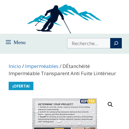
Saltar
al
contenido
Buscar
Menu
Inicio
/
Imperméables
/ DÉtanchéité
Imperméable Transparent Anti Fuite Lintérieur
¡OFERTA!