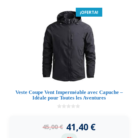
¡OFERTA!
Veste Coupe Vent Imperméable avec Capuche –
Idéale pour Toutes les Aventures
0
d
e
41,40
€
45,00
€
5