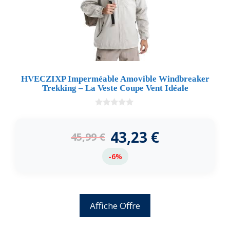
HVECZIXP Imperméable Amovible Windbreaker
Trekking – La Veste Coupe Vent Idéale
0
d
e
43,23
€
45,99
€
5
-6%
Affiche Offre