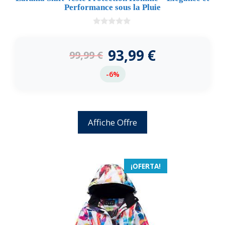
Performance sous la Pluie
0
d
e
93,99
€
99,99
€
5
-6%
Affiche Offre
¡OFERTA!