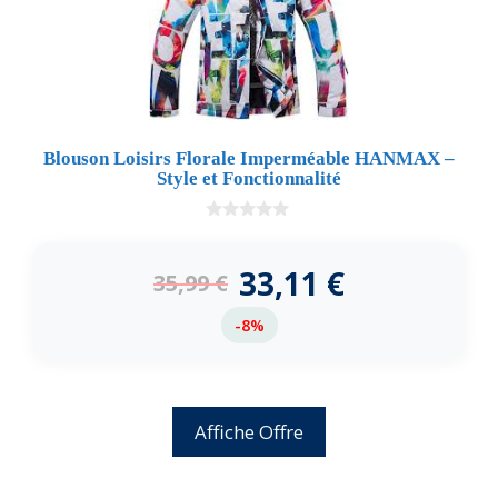
Blouson Loisirs Florale Imperméable HANMAX –
Style et Fonctionnalité
0
d
e
33,11
€
35,99
€
5
-8%
Affiche Offre