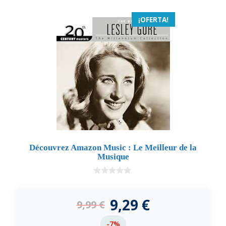
¡OFERTA!
Découvrez Amazon Music : Le Meilleur de la
Musique
0
d
e
9,29
€
9,99
€
5
-7%