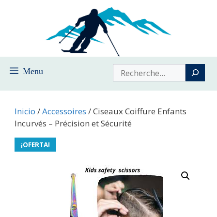
Saltar
al
contenido
Buscar
Menu
Inicio
/
Accessoires
/ Ciseaux Coiffure Enfants
Incurvés – Précision et Sécurité
¡OFERTA!