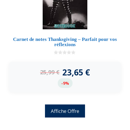
Carnet de notes Thanksgiving – Parfait pour vos
réflexions
0
d
e
23,65
€
25,99
€
5
-9%
Affiche Offre