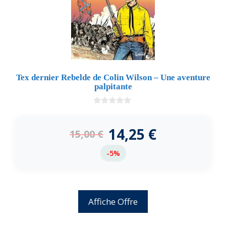
Tex dernier Rebelde de Colin Wilson – Une aventure
palpitante
0
d
e
14,25
€
15,00
€
5
-5%
Affiche Offre