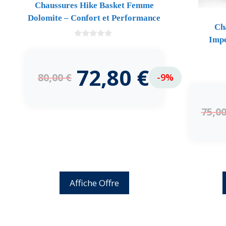
Chaussures Hike Basket Femme
Dolomite – Confort et Performance
Ch
Impe
0
d
e
5
72,80
€
80,00
€
-9%
75,0
Affiche Offre