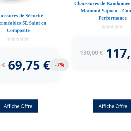
Chaussures de Randonnée
Mammut Sapuen – Conf
aussures de Sécurité
Performance
rméables SL Saint en
Composite
0
d
e
0
5
117
d
130,00
€
e
5
69,75
€
0
€
-7%
Affiche Offre
Affiche Offre