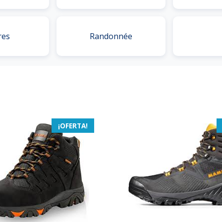
res
Randonnée
¡OFERTA!