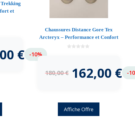
 Trekking
ort et
Chaussures Distance Gore Tex
Arcteryx – Performance et Confort
,00
€
0
-10%
d
e
5
162,00
€
180,00
€
-1
Affiche Offre