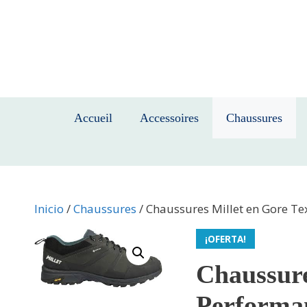
Saltar
al
contenido
Accueil
Accessoires
Chaussures
Inicio
/
Chaussures
/ Chaussures Millet en Gore T
¡OFERTA!
Chaussure
Performa