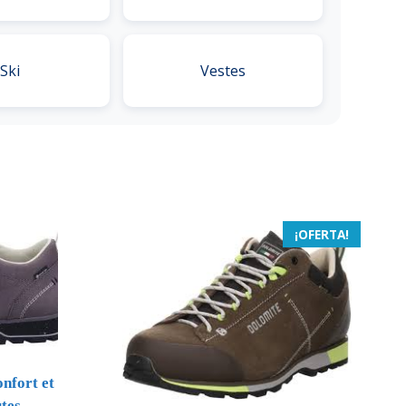
Ski
Vestes
¡OFERTA!
nfort et
tes