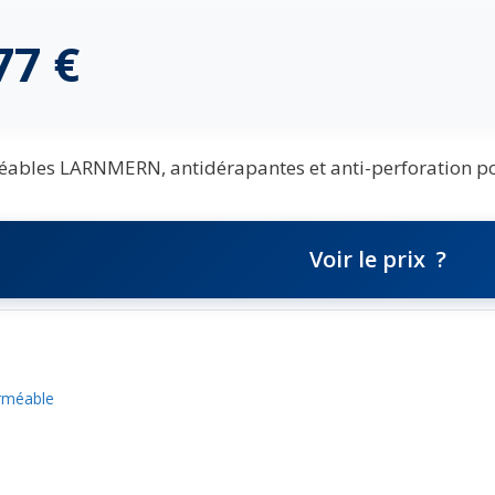
,77
€
bles LARNMERN, antidérapantes et anti-perforation po
Voir le prix
rméable