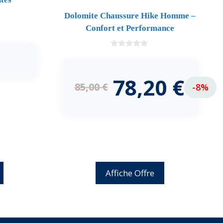
Dolomite Chaussure Hike Homme –
Confort et Performance
0
d
e
5
78,20
€
85,00
€
-8%
Affiche Offre