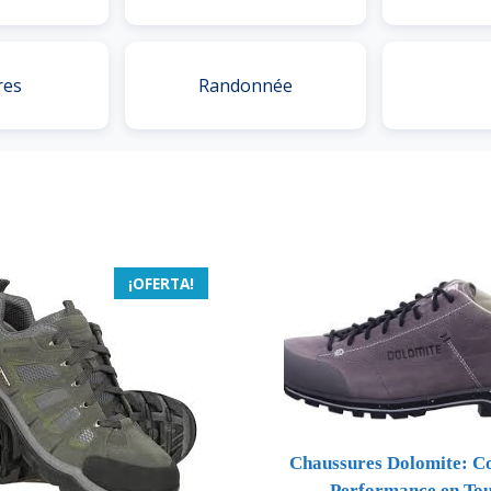
res
Randonnée
¡OFERTA!
Chaussures Dolomite: Co
Performance en Tou