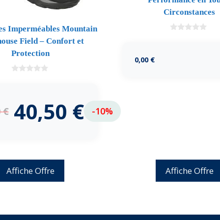
Circonstances
es Imperméables Mountain
0
use Field – Confort et
d
e
Protection
5
0,00
€
0
d
e
5
40,50
€
0
€
-10%
Affiche Offre
Affiche Offre