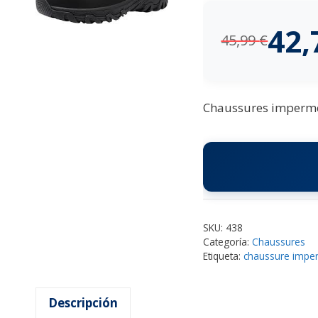
42
45,99
€
Chaussures imperméa
SKU:
438
Categoría:
Chaussures
Etiqueta:
chaussure impe
Descripción