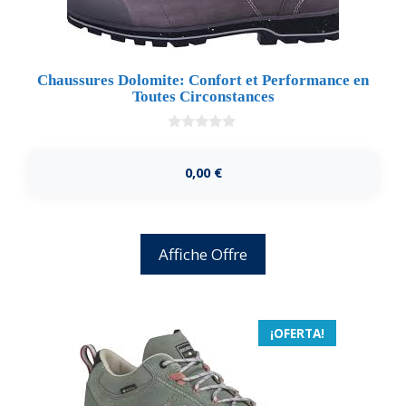
Chaussures Dolomite: Confort et Performance en
Toutes Circonstances
0
d
e
0,00
€
5
Affiche Offre
¡OFERTA!