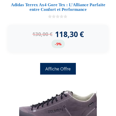
Adidas Terrex Ax4 Gore Tex : L’Alliance Parfaite
entre Confort et Performance
0
d
e
118,30
€
130,00
€
5
-9%
Affiche Offre