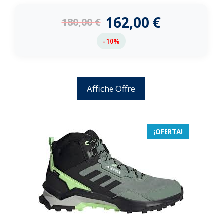
d
e
162,00
€
180,00
€
5
-10%
Affiche Offre
¡OFERTA!