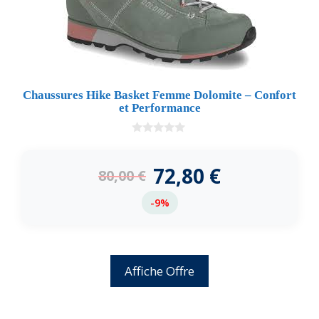
Chaussures Hike Basket Femme Dolomite – Confort
et Performance
0
d
e
72,80
€
80,00
€
5
-9%
Affiche Offre