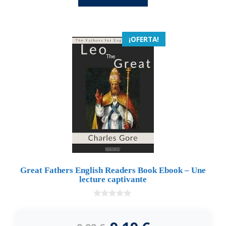
¡OFERTA!
Great Fathers English Readers Book Ebook – Une
lecture captivante
0
d
e
5