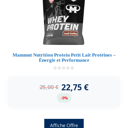
Mammut Nutrition Protein Petit Lait Protéines –
Énergie et Performance
0
d
e
22,75
€
25,00
€
5
-9%
Affiche Offre