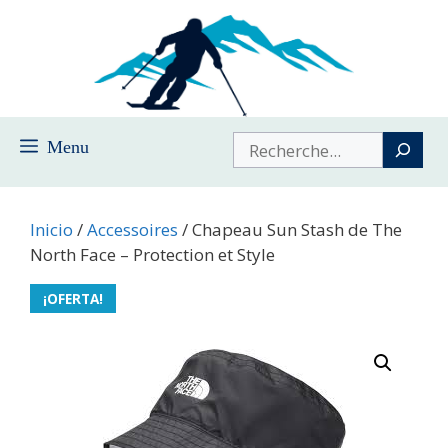
Saltar
al
contenido
Buscar
Menu
Inicio
/
Accessoires
/ Chapeau Sun Stash de The
North Face – Protection et Style
¡OFERTA!