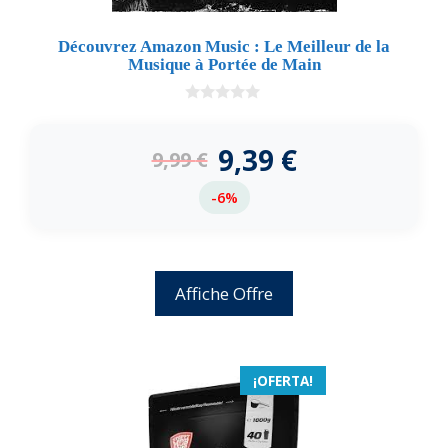
Découvrez Amazon Music : Le Meilleur de la
Musique à Portée de Main
0
d
e
9,39
€
9,99
€
5
-6%
Affiche Offre
¡OFERTA!