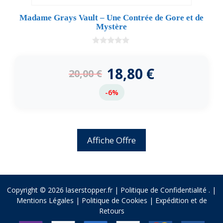
Madame Grays Vault – Une Contrée de Gore et de
Mystère
0
d
e
18,80
€
20,00
€
5
-6%
Affiche Offre
Copyright © 2026 laserstopper.fr |
Politique de Confidentialité
.
|
Mentions Légales
|
Politique de Cookies
|
Expédition et de
Retours