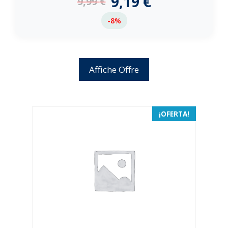
9,19
€
9,99
€
-8%
Affiche Offre
¡OFERTA!