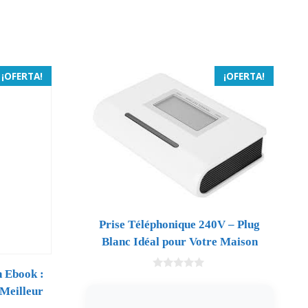
¡OFERTA!
¡OFERTA!
Prise Téléphonique 240V – Plug
Blanc Idéal pour Votre Maison
h Ebook :
0
d
 Meilleur
e
5