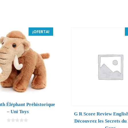
¡OFERTA!
 Éléphant Préhistorique
– Uni Toys
G R Score Review Englis
Découvrez les Secrets du
0