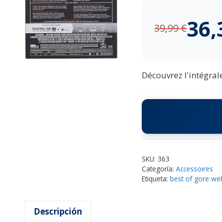
36
39,99
€
Découvrez l'intégral
SKU:
363
Categoría:
Accessoires
Etiqueta:
best of gore we
Descripción