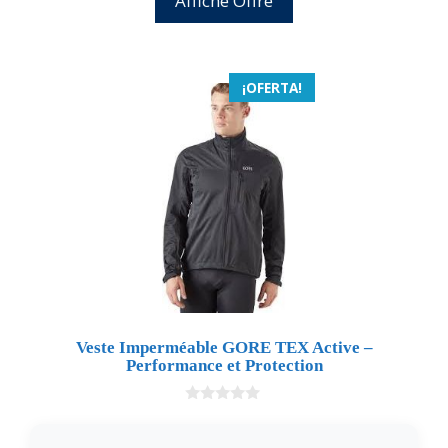
Affiche Offre
¡OFERTA!
Veste Imperméable GORE TEX Active –
Performance et Protection
0
d
e