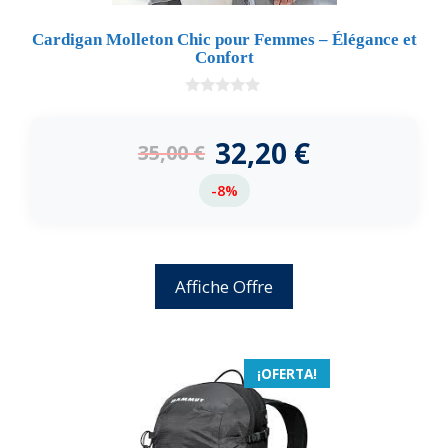
Cardigan Molleton Chic pour Femmes – Élégance et
Confort
0
d
e
32,20
€
35,00
€
5
-8%
Affiche Offre
¡OFERTA!