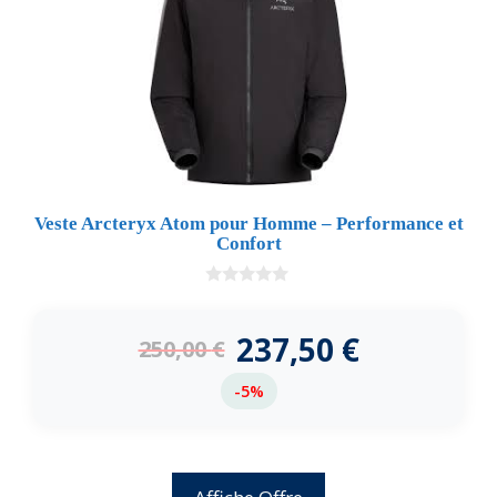
Veste Arcteryx Atom pour Homme – Performance et
Confort
0
d
e
237,50
€
250,00
€
5
-5%