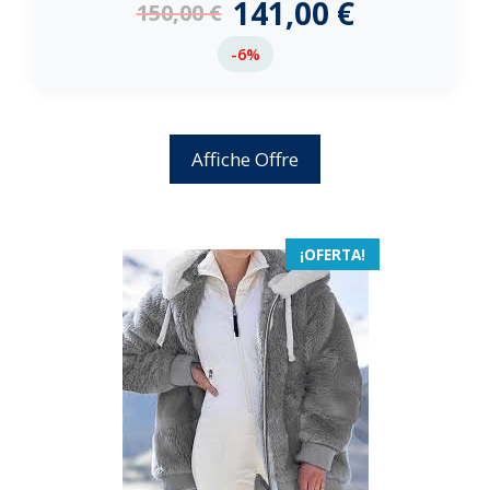
141,00
€
150,00
€
5
-6%
Affiche Offre
¡OFERTA!