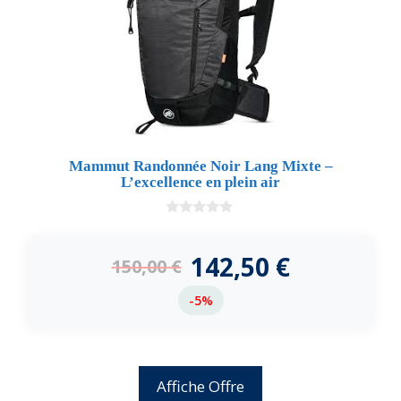
Mammut Randonnée Noir Lang Mixte –
L’excellence en plein air
0
d
e
142,50
€
150,00
€
5
-5%
Affiche Offre