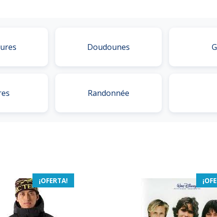
ures
Doudounes
G
res
Randonnée
¡OFERTA!
¡OFE