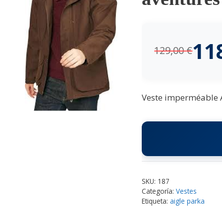
11
129,00
€
Veste imperméable Ai
SKU:
187
Categoría:
Vestes
Etiqueta:
aigle parka