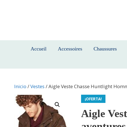
Saltar
al
contenido
Accueil
Accessoires
Chaussures
Inicio
/
Vestes
/ Aigle Veste Chasse Huntlight Homme
¡OFERTA!
Aigle Ves
aventures 