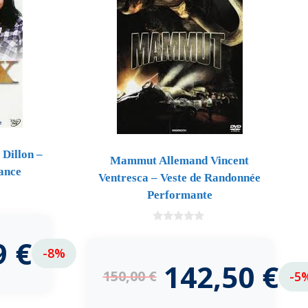
Dillon –
Mammut Allemand Vincent
ance
Ventresca – Veste de Randonnée
Performante
0
9
€
d
e
-8%
5
142,50
€
150,00
€
-5