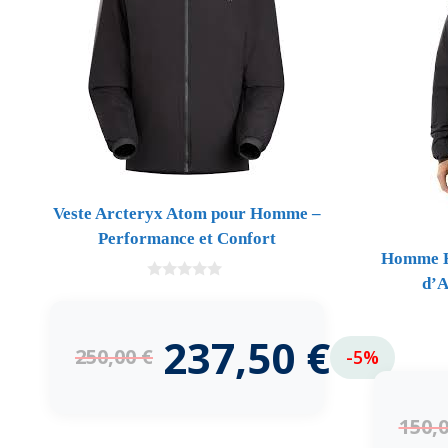
Veste Arcteryx Atom pour Homme –
Performance et Confort
Homme H
d’A
0
d
e
5
237,50
€
250,00
€
-5%
150,