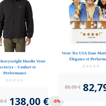
Veste Tex USA Zone Matt 
Élégance et Perform
eavyweight Hoodie Veste
rcteryx – Confort et
0
Performance
d
e
5
82,7
0
89,99
€
d
e
5
138,00
€
00
€
-8%