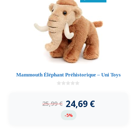
Mammouth Éléphant Préhistorique – Uni Toys
0
d
e
24,69
€
25,99
€
5
-5%