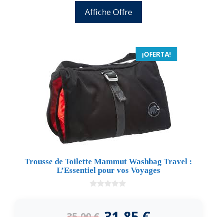
Affiche Offre
¡OFERTA!
Trousse de Toilette Mammut Washbag Travel :
L’Essentiel pour vos Voyages
0
d
e
31,85
€
35,00
€
5