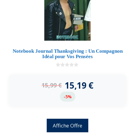
Notebook Journal Thanksgiving : Un Compagnon
Idéal pour Vos Pensées
0
d
e
15,19
€
15,99
€
5
-5%
Affiche Offre