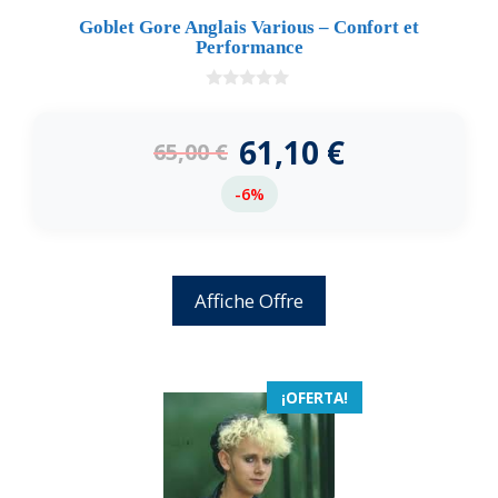
Goblet Gore Anglais Various – Confort et
Performance
0
d
e
61,10
€
65,00
€
5
-6%
Affiche Offre
¡OFERTA!