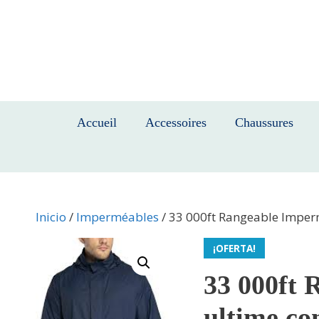
Saltar
al
contenido
Accueil
Accessoires
Chaussures
Inicio
/
Imperméables
/ 33 000ft Rangeable Imperm
¡OFERTA!
33 000ft 
ultime co