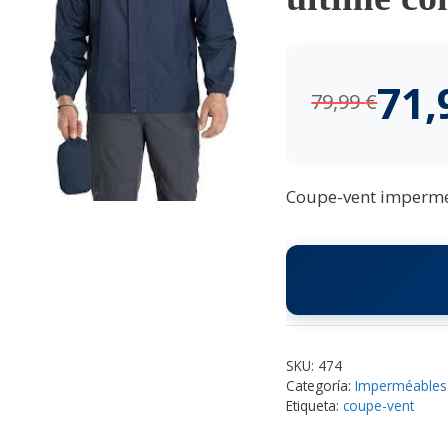
71
79,99
€
Coupe-vent imperméa
SKU:
474
Categoría:
Imperméables
Etiqueta:
coupe-vent