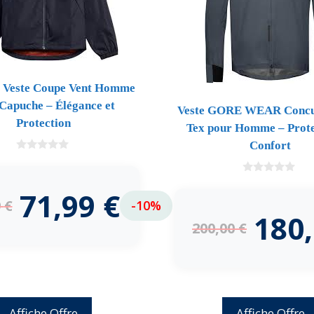
 Veste Coupe Vent Homme
Capuche – Élégance et
Veste GORE WEAR Concu
Protection
Tex pour Homme – Prote
Confort
0
d
e
0
5
d
71,99
€
e
9
€
-10%
5
180
200,00
€
Affiche Offre
Affiche Offre