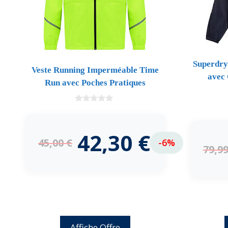
Superdry
Veste Running Imperméable Time
avec 
Run avec Poches Pratiques
0
d
e
5
42,30
€
45,00
€
-6%
79,9
Affiche Offre