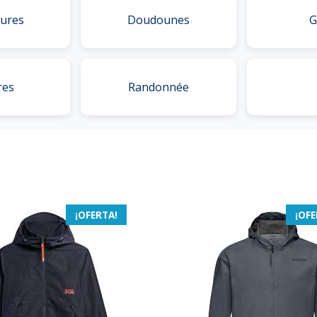
ures
Doudounes
G
res
Randonnée
¡OFERTA!
¡OFE