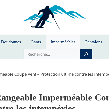
Doudounes
Gants
Imperméables
Pantalons
Buscar
éable Coupe Vent – Protection ultime contre les intemp
Rangeable Imperméable Cou
ntre les intempéries