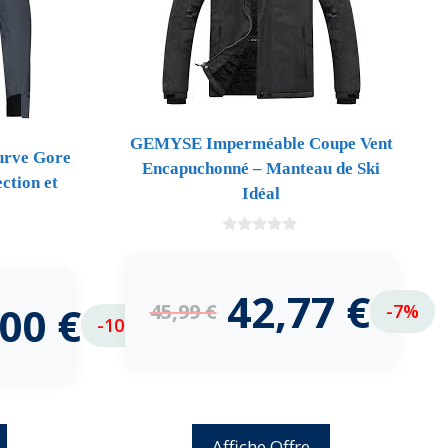
GEMYSE Imperméable Coupe Vent
rve Gore
Encapuchonné – Manteau de Ski
ction et
Idéal
0
d
e
5
42,77
€
,00
€
45,99
€
-7%
-10%
Affiche Offre