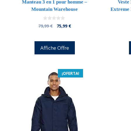
Manteau 3 en 1 pour homme –
Veste
Mountain Warehouse
Extreme 
0
El
El
79,99
€
75,99
€
d
precio
precio
e
5
original
actual
era:
es:
Affiche Offre
79,99 €.
75,99 €.
¡OFERTA!