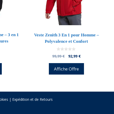
 – 3 en 1
Veste Zenith 3 En 1 pour Homme –
tures
Polyvalence et Confort
0
l
El
El
99,99
€
92,99
€
d
precio
precio
precio
e
5
l
actual
original
actual
Affiche Offre
s:
era:
es:
4,39 €.
99,99 €.
92,99 €.
okies
|
Expédition et de Retours