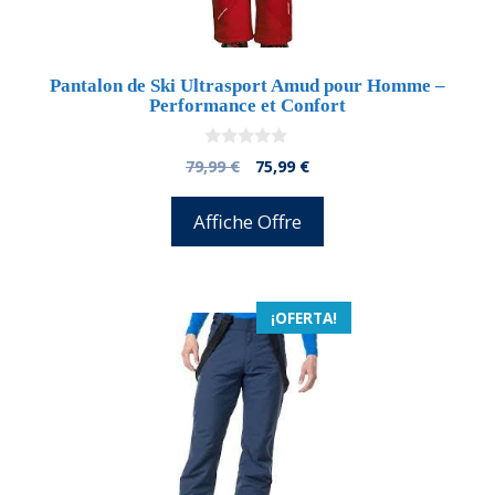
Pantalon de Ski Ultrasport Amud pour Homme –
Performance et Confort
0
El
El
79,99
€
75,99
€
d
precio
precio
e
5
original
actual
Affiche Offre
era:
es:
79,99 €.
75,99 €.
¡OFERTA!