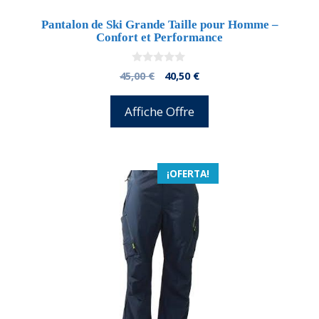
Pantalon de Ski Grande Taille pour Homme –
Confort et Performance
0
El
El
45,00
€
40,50
€
d
precio
precio
e
5
original
actual
Affiche Offre
era:
es:
45,00 €.
40,50 €.
¡OFERTA!