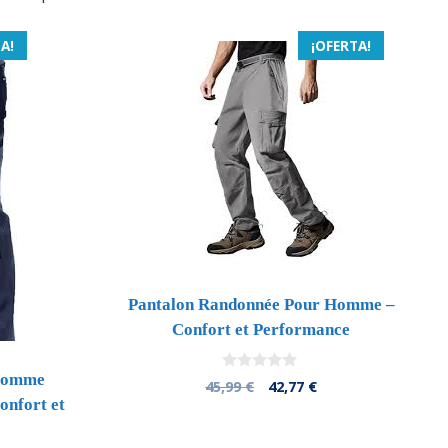
A!
¡OFERTA!
Pantalon Randonnée Pour Homme –
Confort et Performance
 Homme
0
El
El
45,99
€
42,77
€
d
nfort et
precio
precio
e
5
original
actual