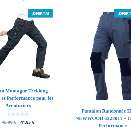
¡OFERTA!
¡OFERT
on Montagne Trekking –
 et Performance pour les
Aventuriers
Pantalon Randonnée
NEWWOOD 6328011 – Co
0
El
El
45,00
€
41,85
€
d
Performance
precio
precio
e