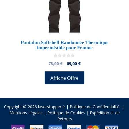
Pantalon Softshell Randonnée Thermique
Imperméable pour Femme
0
El
El
75,00
€
69,00
€
d
precio
precio
e
5
original
actual
Affiche Offre
era:
es:
75,00 €.
69,00 €.
Copyright © 2026 laserstopper.fr |
Politique de Confidentialité
.
|
Mentions Légales
|
Politique de Cookies
|
Expédition et de
Retours