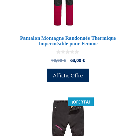
Pantalon Montagne Randonnée Thermique
Imperméable pour Femme
0
El
El
70,00
€
63,00
€
d
precio
precio
e
5
original
actual
Affiche Offre
era:
es:
70,00 €.
63,00 €.
¡OFERTA!