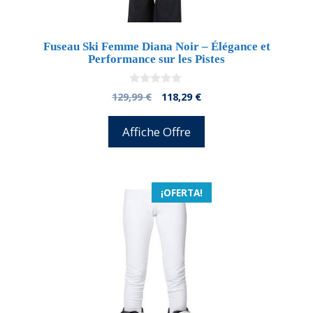
Fuseau Ski Femme Diana Noir – Élégance et
Performance sur les Pistes
0
El
El
129,99
€
118,29
€
d
precio
precio
e
5
original
actual
Affiche Offre
era:
es:
129,99 €.
118,29 €.
¡OFERTA!