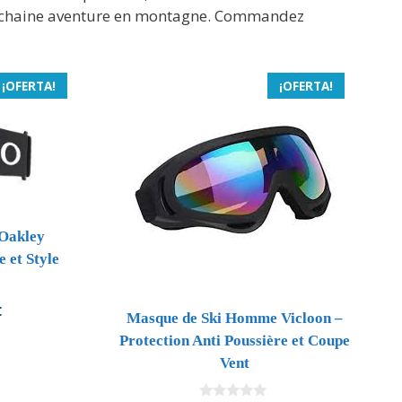
prochaine aventure en montagne. Commandez
¡OFERTA!
¡OFERTA!
Oakley
 et Style
El
€
Masque de Ski Homme Vicloon –
precio
Protection Anti Poussière et Coupe
l
actual
Vent
es:
.
110,40 €.