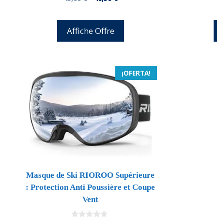
d
precio
precio
e
5
original
actual
era:
es:
Affiche Offre
45,00 €.
40,50 €.
¡OFERTA!
Masque de Ski RIOROO Supérieure
: Protection Anti Poussière et Coupe
Vent