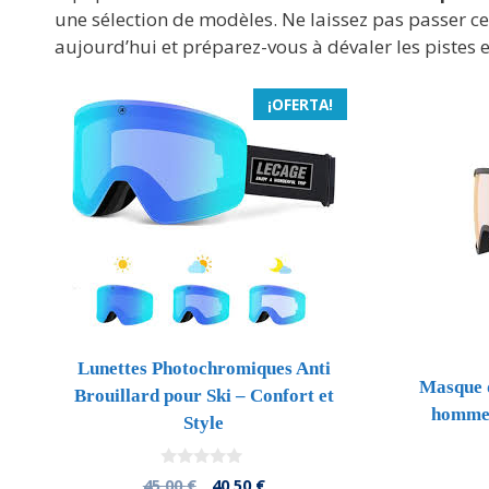
une sélection de modèles. Ne laissez pas passer 
aujourd’hui et préparez-vous à dévaler les pistes en
¡OFERTA!
Lunettes Photochromiques Anti
Masque 
Brouillard pour Ski – Confort et
homme 
Style
0
El
El
45,00
€
40,50
€