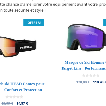
cette chance d’améliorer votre équipement avant votre 
 toute sécurité et style !
¡OFERTA!
Masque de Ski Homme 
Target Line : Performance
0
El
120,00
€
110,40
de ski HEAD Contex pour
d
precio
e
– Confort et Protection
5
origina
era:
120,00 €
0
El
El
15,99
€
14,87
€
d