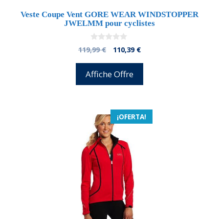
Veste Coupe Vent GORE WEAR WINDSTOPPER
JWELMM pour cyclistes
0
El
El
119,99
€
110,39
€
d
precio
precio
e
5
original
actual
Affiche Offre
era:
es:
119,99 €.
110,39 €.
¡OFERTA!