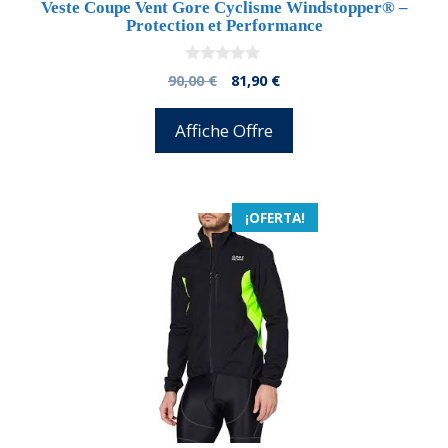
Veste Coupe Vent Gore Cyclisme Windstopper® –
Protection et Performance
0
El
El
90,00
€
81,90
€
d
precio
precio
e
5
original
actual
Affiche Offre
era:
es:
90,00 €.
81,90 €.
¡OFERTA!