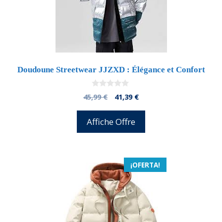
Doudoune Streetwear JJZXD : Élégance et Confort
0
El
El
45,99
€
41,39
€
d
precio
precio
e
5
original
actual
Affiche Offre
era:
es:
45,99 €.
41,39 €.
¡OFERTA!