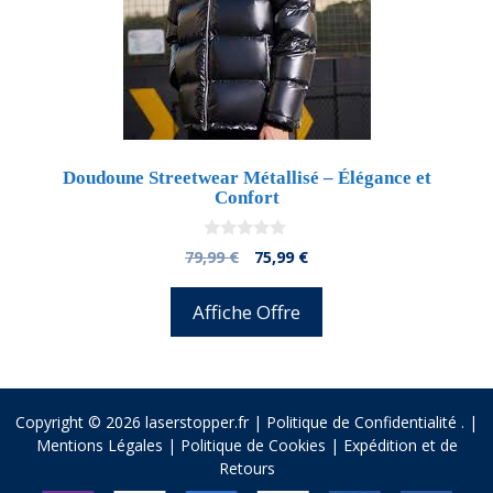
Doudoune Streetwear Métallisé – Élégance et
Confort
0
El
El
79,99
€
75,99
€
d
precio
precio
e
5
original
actual
Affiche Offre
era:
es:
79,99 €.
75,99 €.
Copyright © 2026 laserstopper.fr |
Politique de Confidentialité
.
|
Mentions Légales
|
Politique de Cookies
|
Expédition et de
Retours