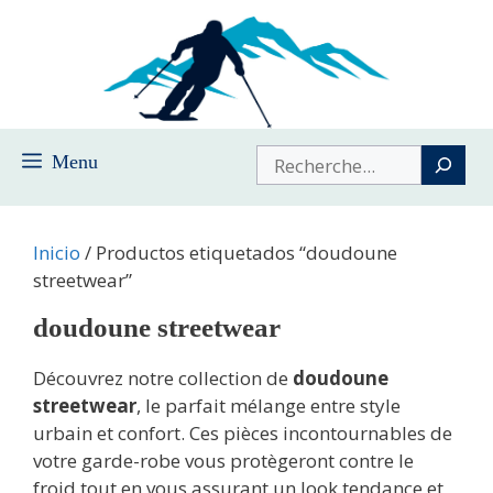
Saltar
al
contenido
Buscar
Menu
Inicio
/ Productos etiquetados “doudoune
streetwear”
doudoune streetwear
Découvrez notre collection de
doudoune
streetwear
, le parfait mélange entre style
urbain et confort. Ces pièces incontournables de
votre garde-robe vous protègeront contre le
froid tout en vous assurant un look tendance et