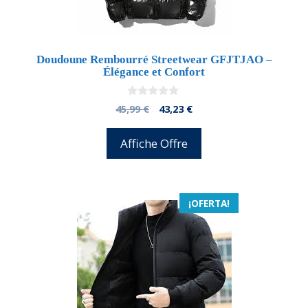
Doudoune Rembourré Streetwear GFJTJAO –
Élégance et Confort
0
El
El
45,99
€
43,23
€
d
precio
precio
e
5
original
actual
Affiche Offre
era:
es:
45,99 €.
43,23 €.
¡OFERTA!