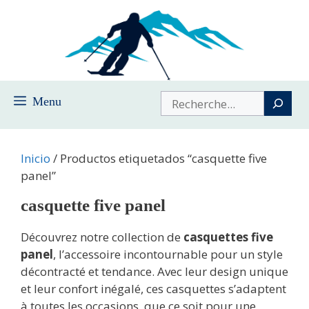
Saltar
al
contenido
Buscar
Menu
Inicio
/ Productos etiquetados “casquette five
panel”
casquette five panel
Découvrez notre collection de
casquettes five
panel
, l’accessoire incontournable pour un style
décontracté et tendance. Avec leur design unique
et leur confort inégalé, ces casquettes s’adaptent
à toutes les occasions, que ce soit pour une