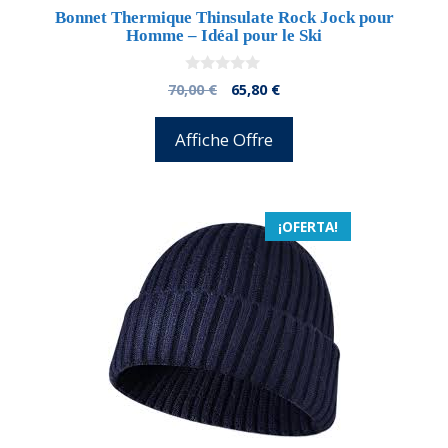
Bonnet Thermique Thinsulate Rock Jock pour
Homme – Idéal pour le Ski
0
El
El
70,00
€
65,80
€
d
precio
precio
e
5
original
actual
Affiche Offre
era:
es:
70,00 €.
65,80 €.
¡OFERTA!