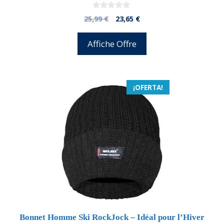
0
El
El
25,99
€
23,65
€
d
precio
precio
e
5
original
actual
Affiche Offre
era:
es:
25,99 €.
23,65 €.
¡OFERTA!
Bonnet Homme Ski RockJock – Idéal pour l’Hiver