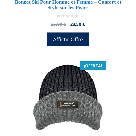
Bonnet Ski Pour Homme et Femme – Confort et
Style sur les Pistes
0
El
El
25,00
€
23,50
€
d
precio
precio
e
5
original
actual
Affiche Offre
era:
es:
25,00 €.
23,50 €.
¡OFERTA!