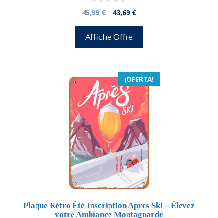
0
El
El
45,99
€
43,69
€
d
precio
precio
e
5
original
actual
Affiche Offre
era:
es:
45,99 €.
43,69 €.
¡OFERTA!
Plaque Rétro Été Inscription Apres Ski – Élevez
votre Ambiance Montagnarde