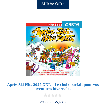
5
original
actual
Affiche Offre
era:
es:
29,99 €.
28,49 €.
¡OFERTA!
Après Ski Hits 2025 XXL – Le choix parfait pour vos
aventures hivernales
0
El
El
29,99
€
27,59
€
d