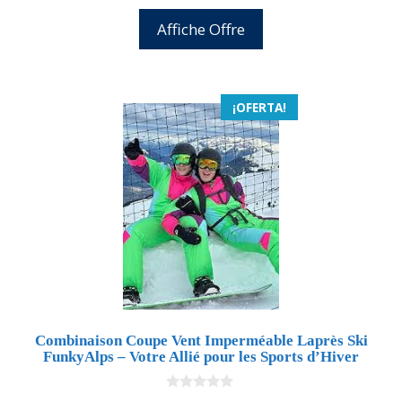
precio
precio
e
5
original
actual
Affiche Offre
era:
es:
29,99 €.
27,59 €.
¡OFERTA!
Combinaison Coupe Vent Imperméable Laprès Ski
FunkyAlps – Votre Allié pour les Sports d’Hiver
0