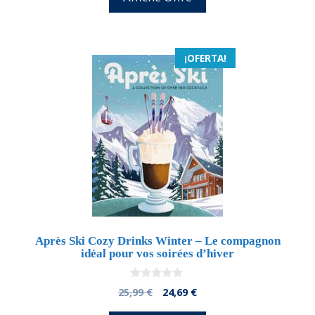
era:
es:
25,00 €.
23,25 €.
¡OFERTA!
Après Ski Cozy Drinks Winter – Le compagnon
idéal pour vos soirées d’hiver
0
El
El
25,99
€
24,69
€
d
precio
precio
e