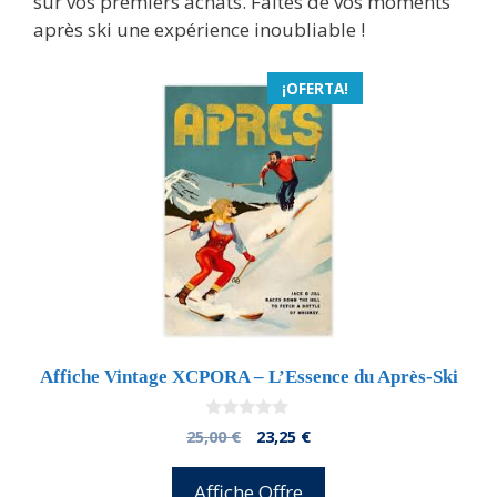
sur vos premiers achats. Faites de vos moments
après ski une expérience inoubliable !
¡OFERTA!
Affiche Vintage XCPORA – L’Essence du Après-Ski
0
El
El
25,00
€
23,25
€
d
precio
precio
e
5
original
actual
Affiche Offre