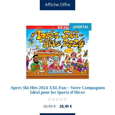
5
original
actual
Affiche Offre
era:
es:
25,99 €.
24,69 €.
¡OFERTA!
Apres Ski Hits 2024 XXL Fan – Votre Compagnon
Idéal pour les Sports d’Hiver
0
El
El
29,99
€
28,49
€
d
precio
precio
e