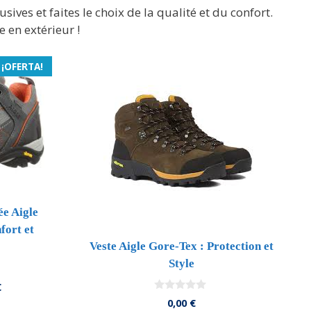
lusives et faites le choix de la qualité et du confort.
 en extérieur !
¡OFERTA!
e Aigle
fort et
Veste Aigle Gore-Tex : Protection et
Style
El
€
precio
0
0,00
€
d