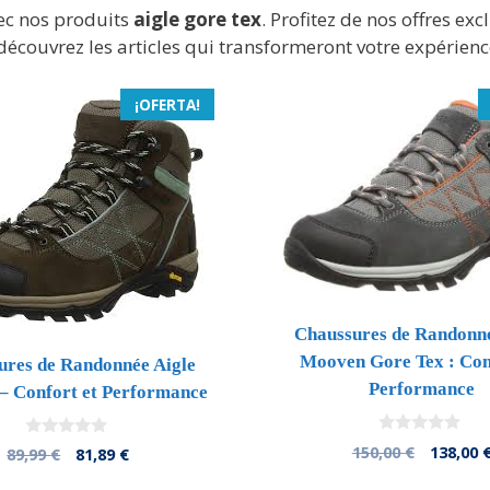
ec nos produits
aigle gore tex
. Profitez de nos offres exc
découvrez les articles qui transformeront votre expérience
¡OFERTA!
Chaussures de Randonné
Mooven Gore Tex : Con
ures de Randonnée Aigle
Performance
– Confort et Performance
0
El
0
150,00
€
138,00
El
El
89,99
€
81,89
€
d
d
precio
precio
precio
e
e