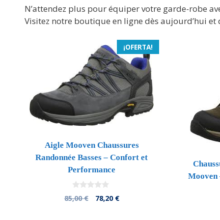
N’attendez plus pour équiper votre garde-robe av
Visitez notre boutique en ligne dès aujourd’hui et 
¡OFERTA!
Aigle Mooven Chaussures
Randonnée Basses – Confort et
Chauss
Performance
Mooven 
0
El
El
85,00
€
78,20
€
d
precio
precio
e
5
original
actual